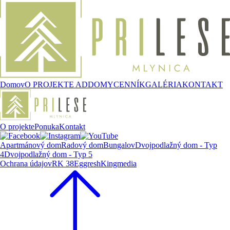
Domov
O PROJEKTE AD
DOMY
CENNÍK
GALÉRIA
KONTAKT
O projekte
Ponuka
Kontakt
Apartmánový dom
Radový dom
Bungalov
Dvojpodlažný dom - Typ
4
Dvojpodlažný dom - Typ 5
Ochrana údajov
RK 38
Eggresh
Kingmedia