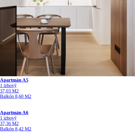
Apartmán A5
1 izbový
37,03
M2
Balkón
8,60
M2
Apartmán A6
1 izbový
37,36
M2
Balkón
8,42
M2