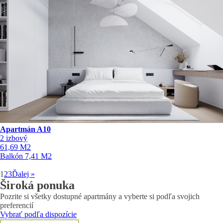
Apartmán A10
2 izbový
61,69
M2
Balkón
7,41
M2
1
2
3
Ďalej »
Široká ponuka
Pozrite si všetky dostupné apartmány a vyberte si podľa svojich
preferencií
Vybrať podľa dispozície