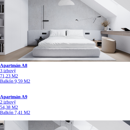
Apartmán A8
3 izbový
71,23
M2
Balkón
9,59
M2
Apartmán A9
2 izbový
54,38
M2
Balkón
7,41
M2