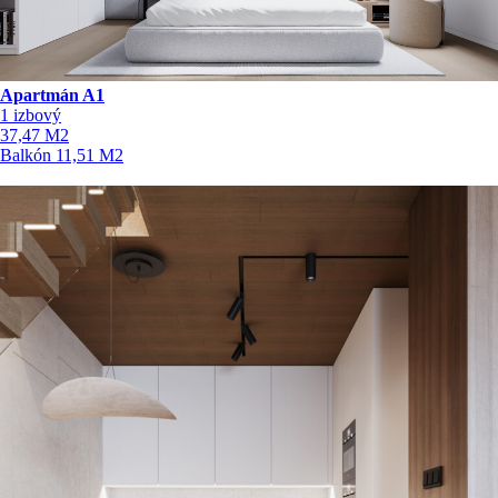
Apartmán A1
1 izbový
37,47
M2
Balkón
11,51
M2