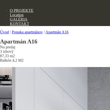
O PROJEKTE
Location
GALÉRIA
KONTAKT
Úvod
/
Ponuka apartmánov
/
Apartmán A16
Apartmán A16
Na predaj
3 izbový
87,33
m2
Balkón
4,2
M2