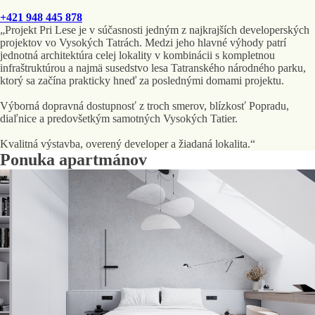
+421 948 445 878
„Projekt Pri Lese je v súčasnosti jedným z najkrajších developerských
projektov vo Vysokých Tatrách. Medzi jeho hlavné výhody patrí
jednotná architektúra celej lokality v kombinácii s kompletnou
infraštruktúrou a najmä susedstvo lesa Tatranského národného parku,
ktorý sa začína prakticky hneď za poslednými domami projektu.
Výborná dopravná dostupnosť z troch smerov, blízkosť Popradu,
diaľnice a predovšetkým samotných Vysokých Tatier.
Kvalitná výstavba, overený developer a žiadaná lokalita.“
Ponuka apartmánov