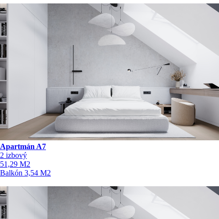
Apartmán A7
2 izbový
51,29
M2
Balkón
3,54
M2