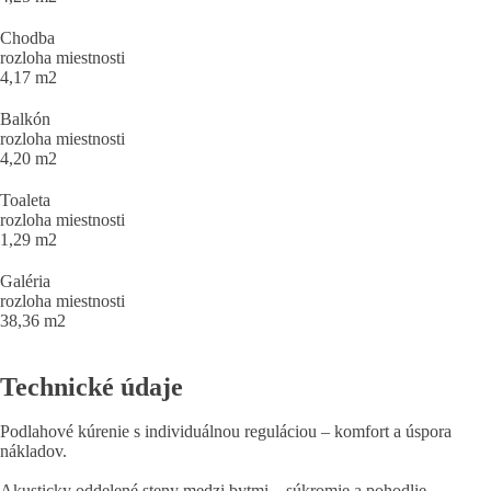
Chodba
rozloha miestnosti
4,17 m2
Balkón
rozloha miestnosti
4,20 m2
Toaleta
rozloha miestnosti
1,29 m2
Galéria
rozloha miestnosti
38,36 m2
Technické údaje
Podlahové kúrenie s individuálnou reguláciou – komfort a úspora
nákladov.
Akusticky oddelené steny medzi bytmi – súkromie a pohodlie.