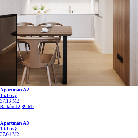
Apartmán A2
1 izbový
37,13
M2
Balkón
12,89
M2
Apartmán A3
1 izbový
37,64
M2