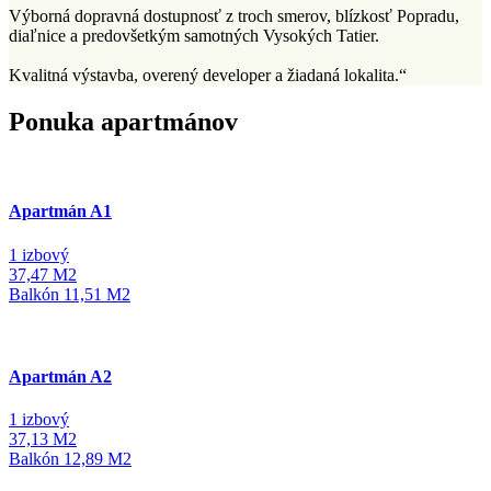
Výborná dopravná dostupnosť z troch smerov, blízkosť Popradu,
diaľnice a predovšetkým samotných Vysokých Tatier.
Kvalitná výstavba, overený developer a žiadaná lokalita.“
Ponuka apartmánov
Apartmán A1
1 izbový
37,47
M2
Balkón
11,51
M2
Apartmán A2
1 izbový
37,13
M2
Balkón
12,89
M2