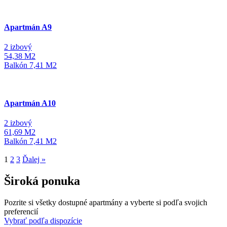
Apartmán A9
2 izbový
54,38
M2
Balkón
7,41
M2
Apartmán A10
2 izbový
61,69
M2
Balkón
7,41
M2
1
2
3
Ďalej »
Široká ponuka
Pozrite si všetky dostupné apartmány a vyberte si podľa svojich
preferencií
Vybrať podľa dispozície