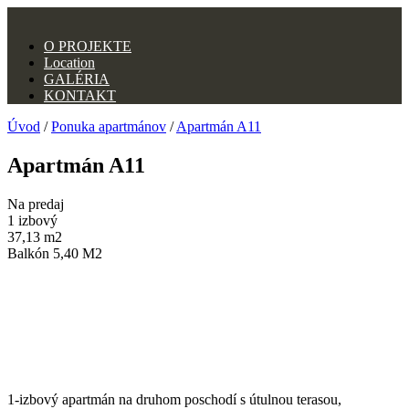
O PROJEKTE
Location
GALÉRIA
KONTAKT
Úvod
/
Ponuka apartmánov
/
Apartmán A11
Apartmán A11
Na predaj
1 izbový
37,13
m2
Balkón
5,40
M2
1-izbový apartmán na druhom poschodí s útulnou terasou,