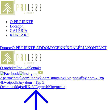
O PROJEKTE
Location
GALÉRIA
KONTAKT
Domov
O PROJEKTE AD
DOMY
CENNÍK
GALÉRIA
KONTAKT
O projekte
Ponuka
Kontakt
Apartmánový dom
Radový dom
Bungalov
Dvojpodlažný dom - Typ
4
Dvojpodlažný dom - Typ 5
Ochrana údajov
RK 38
Eggresh
Kingmedia